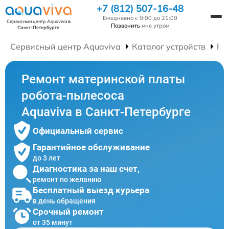
+7 (812) 507-16-48
Ежедневно с 9:00 до 21:00
Сервисный центр Aquaviva
в
Позвонить
мне утром
Санкт-Петербурге
Сервисный центр Aquaviva
Каталог устройств
Ре
Ремонт материнской платы
робота-пылесоса
Aquaviva в Санкт-Петербурге
Официальный сервис
Гарантийное обслуживание
до 3 лет
Диагностика за наш счет,
ремонт по желанию
Бесплатный выезд курьера
в день обращения
Срочный ремонт
от 35 минут