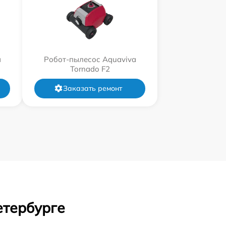
a
Робот-пылесос Aquaviva
Tornado F2
Заказать ремонт
етербурге