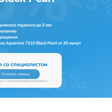
ылесоса Aquaviva до 3 лет
 желанию
бращения
оса
Aquaviva 7310 Black Pearl от 35 минут
я со специалистом
Оставить заявку
есь c
политикой конфиденциальности