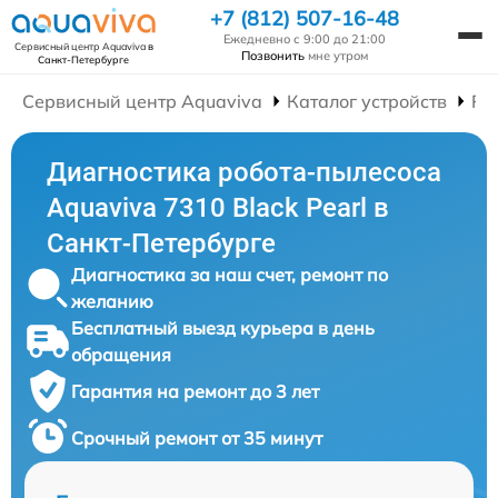
+7 (812) 507-16-48
Ежедневно с 9:00 до 21:00
Сервисный центр Aquaviva
в
Позвонить
мне утром
Санкт-Петербурге
Сервисный центр Aquaviva
Каталог устройств
Ре
Диагностика робота-пылесоса
Aquaviva 7310 Black Pearl в
Санкт-Петербурге
Диагностика за наш счет, ремонт по
желанию
Бесплатный выезд курьера в день
обращения
Гарантия на ремонт до 3 лет
Срочный ремонт от 35 минут