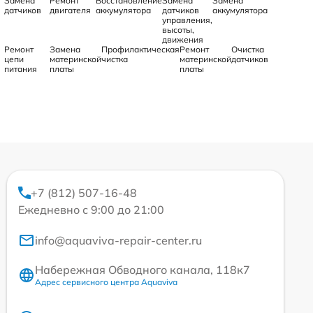
Замена
Ремонт
Восстановление
Замена
Замена
датчиков
двигателя
аккумулятора
датчиков
аккумулятора
управления,
высоты,
движения
Ремонт
Замена
Профилактическая
Ремонт
Очистка
цепи
материнской
чистка
материнской
датчиков
питания
платы
платы
+7 (812) 507-16-48
Ежедневно с 9:00 до 21:00
info@aquaviva-repair-center.ru
Набережная Обводного канала, 118к7
Адрес сервисного центра Aquaviva