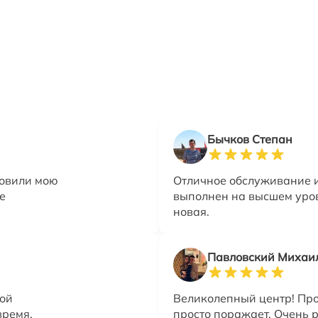
Бычков Степан
новили мою
Отличное обслуживание и
е
выполнен на высшем уров
новая.
Павловский Михаи
той
Великолепный центр! Пр
время.
просто поражает. Очень р