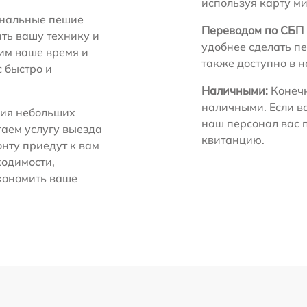
используя карту м
нальные пешие
Переводом по СБП 
ть вашу технику и
удобнее сделать пе
ним ваше время и
также доступно в 
с быстро и
Наличными:
Конечн
наличными. Если в
ия небольших
наш персонал вас 
гаем услугу выезда
квитанцию.
нту приедут к вам
ходимости,
экономить ваше