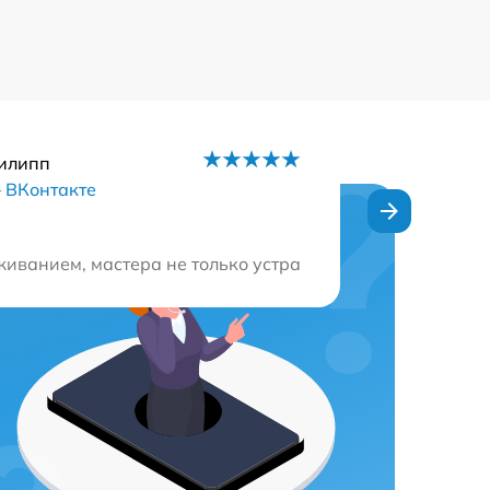
илипп
–
ВКонтакте
безупречно. Советую этот сервисный центр всем!
иванием, мастера не только устранили неисправность, 